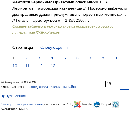
ментиков червонных Приветный блеск увижу я... //
Лермонтов. Тамбовская казначейша //; Проворно выбежали
две красивые девки прислужницы в червон ных монистах...
// Гоголь. Тарас Бульба // 2.&#8230; …
Словарь забытых и трудных слов из произведений русской
литературы ХVIII-ХIХ веков
Страницы
Следующая
→
1
2
3
4
5
6
7
8
9
10
11
12
13
© Академик, 2000-2026
18+
Обратная связь:
Техподдержка
,
Реклама на сайте
👣 Путешествия
Экспорт словарей на сайты
, сделанные на PHP,
Joomla,
Drupal,
WordPress, MODx.