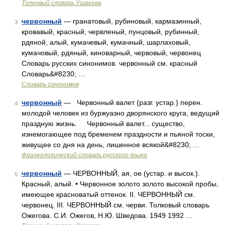
Толковый словарь Ушакова
червонный
— гранатовый, рубиновый, кармазинный,
3
кровавый, красный, червленый, пунцовый, рубинный,
рдяной, алый, кумачевый, кумачный, шарлаховый,
кумачовый, рдяный, киноварный, червовый, червонец
Словарь русских синонимов. червонный см. красный
Словарь&#8230; …
Словарь синонимов
червонный
— Червонный валет (разг. устар.) перен.
4
молодой человек из буржуазно дворянского круга, ведущий
праздную жизнь. Червонный валет... существо,
изнемогающее под бременем праздности и пьяной тоски,
живущее со дня на день, лишенное всякой&#8230; …
Фразеологический словарь русского языка
червонный
— ЧЕРВОННЫЙ, ая, ое (устар. и высок.).
5
Красный, алый. • Червонное золото золото высокой пробы,
имеющее красноватый оттенок. II. ЧЕРВОННЫЙ см.
червонец. III. ЧЕРВОННЫЙ см. черви. Толковый словарь
Ожегова. С.И. Ожегов, Н.Ю. Шведова. 1949 1992 …